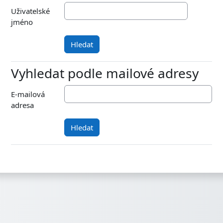
Uživatelské
jméno
Vyhledat podle mailové adresy
Vyhledat podle mailové adresy
E-mailová
adresa